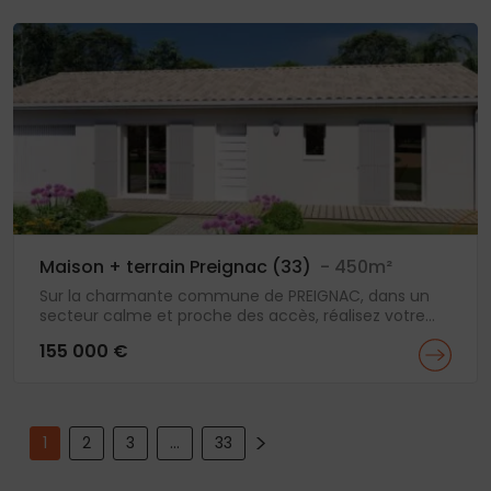
Maison + terrain Preignac (33)
- 450m²
Sur la charmante commune de PREIGNAC, dans un
secteur calme et proche des accès, réalisez votre...
155 000 €
Pagination
>
1
2
3
…
33
des