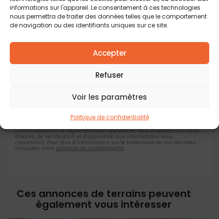
informations sur l'appareil. Le consentement à ces technologies
Vous acceptez de recevoir des offres concernant des biens
nous permettra de traiter des données telles que le comportement
similaires de la part de Construction Horizontale
de navigation ou des identifiants uniques sur ce site.
Vous acceptez de recevoir des offres concernant des biens
similaires de la part de nos partenaires
Accepter
Je valide avoir pris connaissance de la
politique de confidentialité
.
Refuser
Voir les paramètres
Les champs obligatoires sont marqués d’un astérisque (*). Les
informations recueillies par Construction Horizontale, à partir de ce
formulaire, font l’objet d’un traitement informatisé nécessaire au
Politique de confidentialité
traitement et à la gestion des relations commerciales. Ces données ne
feront pas l’objet d’un autre traitement que celui mentionné.
Conformément à la règlementation applicable, vous disposez d’un droit
d’accès, de rectification et d’opposition aux informations vous
concernant. Pour plus d’informations sur le traitement de vos données,
consultez notre
politique de confidentialité
Ces annonces de terrains peuvent
également vous intéresser