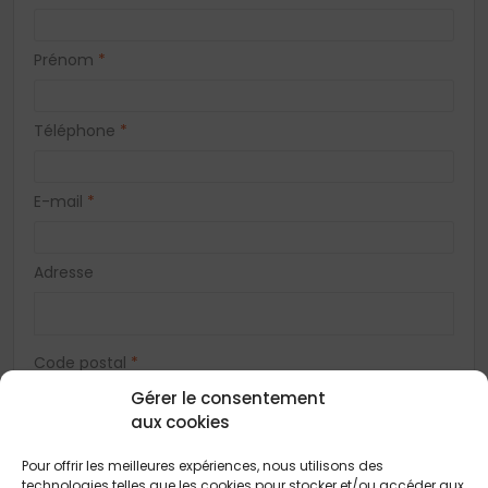
Prénom
*
Téléphone
*
E-mail
*
Adresse
Code postal
*
Gérer le consentement
aux cookies
Ville
*
Pour offrir les meilleures expériences, nous utilisons des
technologies telles que les cookies pour stocker et/ou accéder aux