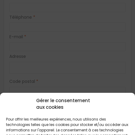
Téléphone
*
E-mail
*
Adresse
Code postal
*
Gérer le consentement
Ville
*
aux cookies
Pour offrir les meilleures expériences, nous utilisons des
Vous acceptez de recevoir des offres concernant des biens
technologies telles que les cookies pour stocker et/ou accéder aux
similaires de la part de Construction Horizontale
informations sur l'appareil. Le consentement à ces technologies