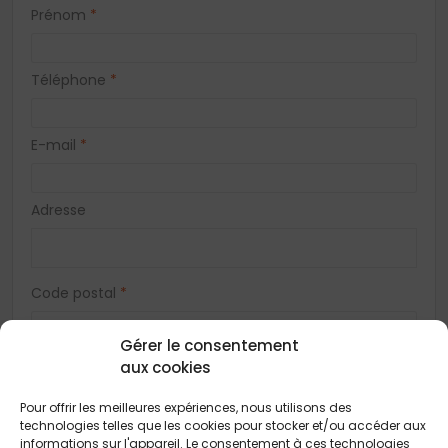
Prénom
*
Téléphone
*
E-mail
*
Adresse
Code postal
*
Gérer le consentement
Ville
*
aux cookies
Pour offrir les meilleures expériences, nous utilisons des
technologies telles que les cookies pour stocker et/ou accéder aux
Vous acceptez de recevoir des offres concernant des biens
informations sur l'appareil. Le consentement à ces technologies
similaires de la part de Construction Horizontale