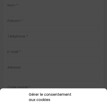
Nom
*
Prénom
*
Téléphone
*
E-mail
*
Adresse
Code postal
*
Gérer le consentement
aux cookies
Ville
*