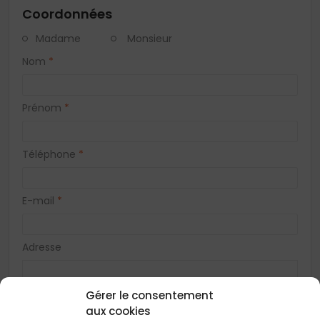
Coordonnées
Madame
Monsieur
Nom
*
Prénom
*
Téléphone
*
E-mail
*
Adresse
Gérer le consentement
Code postal
*
aux cookies