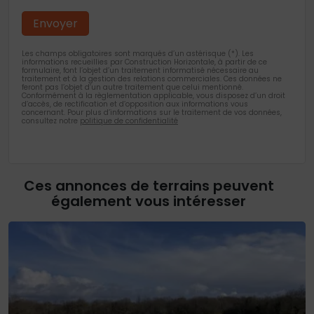
Les champs obligatoires sont marqués d’un astérisque (*). Les
informations recueillies par Construction Horizontale, à partir de ce
formulaire, font l’objet d’un traitement informatisé nécessaire au
traitement et à la gestion des relations commerciales. Ces données ne
feront pas l’objet d’un autre traitement que celui mentionné.
Conformément à la règlementation applicable, vous disposez d’un droit
d’accès, de rectification et d’opposition aux informations vous
concernant. Pour plus d’informations sur le traitement de vos données,
consultez notre
politique de confidentialité
Ces annonces de terrains peuvent
également vous intéresser