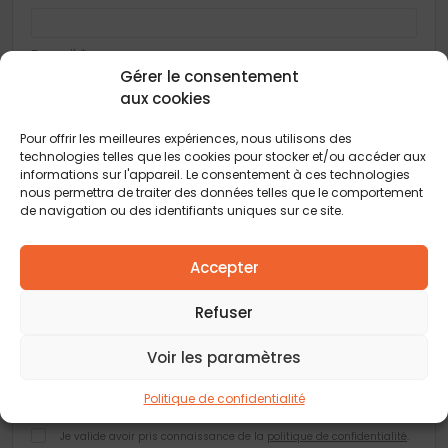
E-mail
*
Gérer le consentement
aux cookies
Adresse
Pour offrir les meilleures expériences, nous utilisons des
technologies telles que les cookies pour stocker et/ou accéder aux
informations sur l'appareil. Le consentement à ces technologies
nous permettra de traiter des données telles que le comportement
Code postal
*
de navigation ou des identifiants uniques sur ce site.
Accepter
Ville
*
Refuser
Vous acceptez de recevoir des offres concernant des biens
similaires de la part de Construction Horizontale
Voir les paramètres
Vous acceptez de recevoir des offres concernant des biens
Politique de confidentialité
similaires de la part de nos partenaires
Je valide avoir pris connaissance de la
politique de confidentialité
.