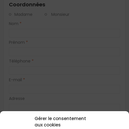
Coordonnées
Madame
Monsieur
Nom
*
Prénom
*
Téléphone
*
E-mail
*
Adresse
Gérer le consentement
Code postal
*
aux cookies