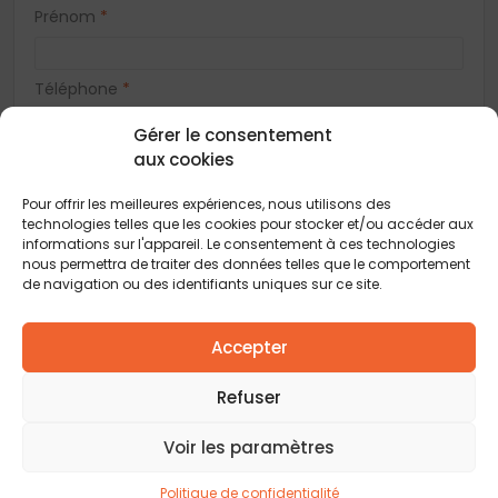
Prénom
*
Téléphone
*
Gérer le consentement
aux cookies
E-mail
*
Pour offrir les meilleures expériences, nous utilisons des
technologies telles que les cookies pour stocker et/ou accéder aux
Adresse
informations sur l'appareil. Le consentement à ces technologies
nous permettra de traiter des données telles que le comportement
de navigation ou des identifiants uniques sur ce site.
Code postal
*
Accepter
Refuser
Ville
*
Voir les paramètres
Vous acceptez de recevoir des offres concernant des biens
Politique de confidentialité
similaires de la part de Construction Horizontale