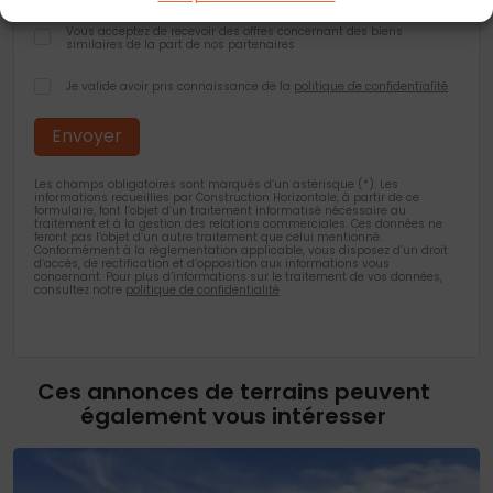
Vous acceptez de recevoir des offres concernant des biens
similaires de la part de nos partenaires
Je valide avoir pris connaissance de la
politique de confidentialité
.
Les champs obligatoires sont marqués d’un astérisque (*). Les
informations recueillies par Construction Horizontale, à partir de ce
formulaire, font l’objet d’un traitement informatisé nécessaire au
traitement et à la gestion des relations commerciales. Ces données ne
feront pas l’objet d’un autre traitement que celui mentionné.
Conformément à la règlementation applicable, vous disposez d’un droit
d’accès, de rectification et d’opposition aux informations vous
concernant. Pour plus d’informations sur le traitement de vos données,
consultez notre
politique de confidentialité
Ces annonces de terrains peuvent
également vous intéresser