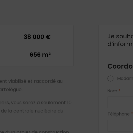
Je souha
38 000 €
d’inform
656 m²
Coordo
Madam
nt viabilisé et raccordé au
artelègue.
Nom
*
iers, vous serez à seulement 10
 de la centrale nucléaire du
Téléphone
*
re d’un projet de construction