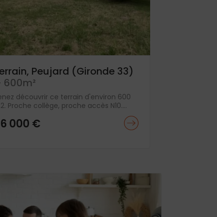
errain, Peujard (Gironde 33)
 600m²
enez découvrir ce terrain d'environ 600
. Proche collège, proche accès N10....
6 000 €