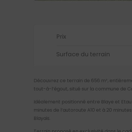
Prix
Surface du terrain
Découvrez ce terrain de 656 m², entièreme
tout-à-l’égout, situé sur la commune de C
Idéalement positionné entre Blaye et Etaul
minutes de l’autoroute A10 et à 20 minutes
Blayais.
Terrain proposé en exclusivité dans le cad