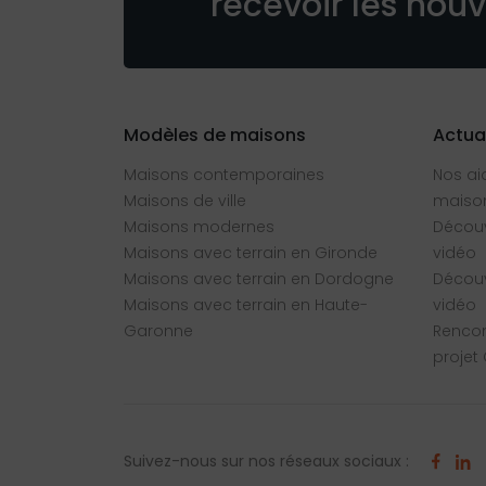
recevoir les nou
Modèles de maisons
Actua
Maisons contemporaines
Nos ai
Maisons de ville
maison
Maisons modernes
Découv
Maisons avec terrain en Gironde
vidéo
Maisons avec terrain en Dordogne
Découv
Maisons avec terrain en Haute-
vidéo
Garonne
Rencon
projet
Suivez-nous sur nos réseaux sociaux :