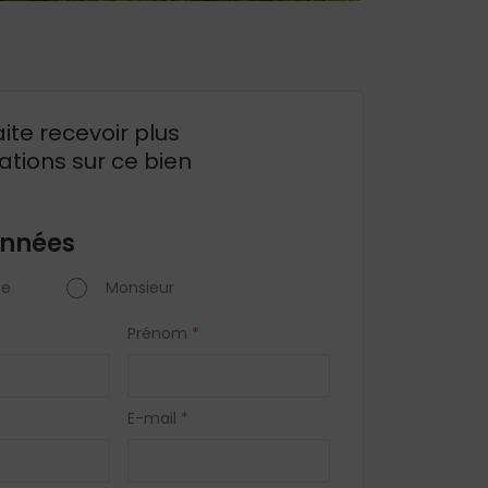
ite recevoir plus
ations sur ce bien
nnées
e
Monsieur
Prénom
*
E-mail
*