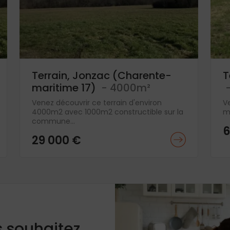
Terrain, Jonzac (Charente-
T
maritime 17)
- 4000m²
-
Venez découvrir ce terrain d'environ
V
4000m2 avec 1000m2 constructible sur la
m2
commune...
6
29 000 €
s souhaitez