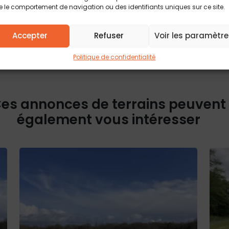
d’accès, de rect
ontale. Non soumis au DPE.
 le comportement de navigation ou des identifiants uniques sur ce site.
Pour plus d’info
politique de conf
Accepter
Refuser
Voir les paramètre
Politique de confidentialité
es annonces de terrains peuvent
également vous intéresser