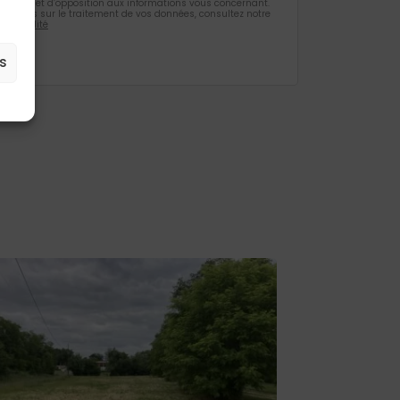
ification et d’opposition aux informations vous concernant.
rmations sur le traitement de vos données, consultez notre
identialité
s