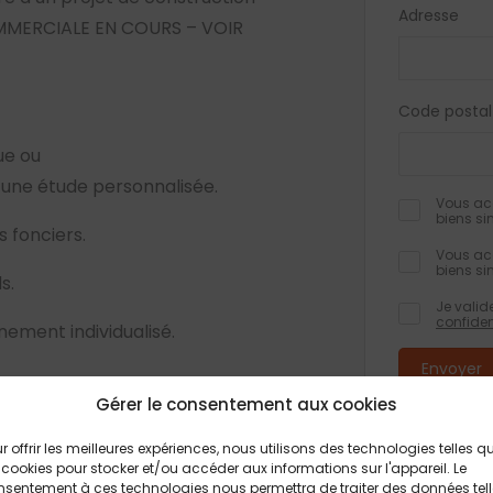
Adresse
OMMERCIALE EN COURS – VOIR
Code postal
ue ou
 une étude personnalisée.
Vous acc
biens si
 fonciers.
Vous acc
biens si
s.
Je valid
confiden
ement individualisé.
Gérer le consentement aux cookies
Les champs obli
t O6 O2 24 36 72
informations rec
formulaire, font
r offrir les meilleures expériences, nous utilisons des technologies telles q
traitement et à
 cookies pour stocker et/ou accéder aux informations sur l'appareil. Le
feront pas l’obj
partenaires fonciers, dans le
Conformément à 
sentement à ces technologies nous permettra de traiter des données tel