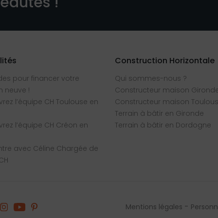
veautés !
lités
Construction Horizontale
des pour financer votre
Qui sommes-nous ?
 neuve !
Constructeur maison Girond
rez l’équipe CH Toulouse en
Constructeur maison Toulou
Terrain à bâtir en Gironde
rez l’équipe CH Créon en
Terrain à bâtir en Dordogne
tre avec Céline Chargée de
 CH
Mentions légales
Personna