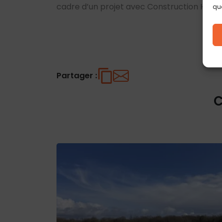
cadre d’un projet avec Construction Horiz
que
Partager :
C