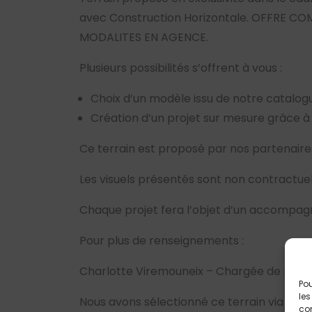
avec Construction Horizontale. OFFRE C
MODALITES EN AGENCE.
Plusieurs possibilités s’offrent à vous :
Choix d’un modèle issu de notre catalog
Création d’un projet sur mesure grâce à
Ce terrain est proposé par nos partenaires
Les visuels présentés sont non contractuel
Chaque projet fera l’objet d’un accompagn
Pour plus de renseignements :
Charlotte Viremouneix – Chargée de proje
Pou
les
Nous avons sélectionné ce terrain via nos 
con