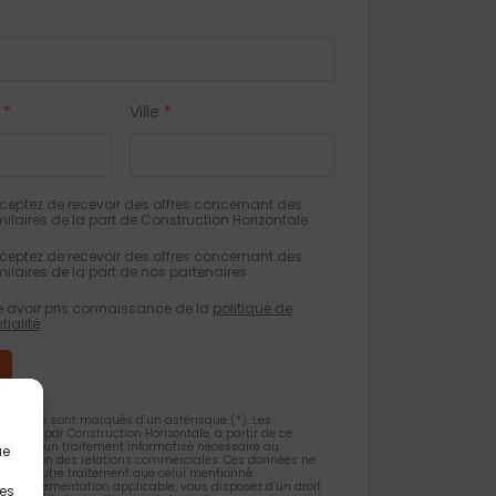
*
Ville
*
eptez de recevoir des offres concernant des
milaires de la part de Construction Horizontale
eptez de recevoir des offres concernant des
milaires de la part de nos partenaires
e avoir pris connaissance de la
politique de
tialité
.
gatoires sont marqués d’un astérisque (*). Les
ueillies par Construction Horizontale, à partir de ce
 l’objet d’un traitement informatisé nécessaire au
ue
 la gestion des relations commerciales. Ces données ne
et d’un autre traitement que celui mentionné.
la règlementation applicable, vous disposez d’un droit
les