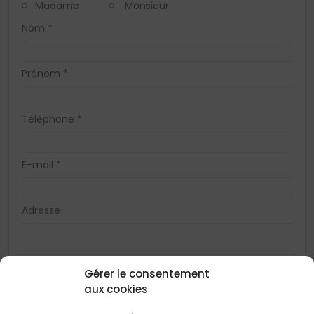
Madame
Monsieur
Nom
*
Prénom
*
Téléphone
*
E-mail
*
Adresse
Code postal
*
Gérer le consentement
aux cookies
Ville
*