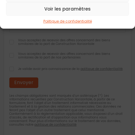
Voir les paramètres
Ville
*
Politique de confidentialité
Vous acceptez de recevoir des offres concernant des biens
similaires de la part de Construction Horizontale
Vous acceptez de recevoir des offres concernant des biens
similaires de la part de nos partenaires
Je valide avoir pris connaissance de la
politique de confidentialité
.
Les champs obligatoires sont marqués d’un astérisque (*). Les
informations recueillies par Construction Horizontale, à partir de ce
formulaire, font l’objet d’un traitement informatisé nécessaire au
traitement et à la gestion des relations commerciales. Ces données ne
feront pas l’objet d’un autre traitement que celui mentionné.
Conformément à la règlementation applicable, vous disposez d’un droit
d’accès, de rectification et d’opposition aux informations vous
concernant. Pour plus d’informations sur le traitement de vos données,
consultez notre
politique de confidentialité