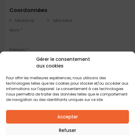
Coordonnées
Madame
Monsieur
Nom
*
Prénom
*
Gérer le consentement
aux cookies
Téléphone
*
Pour offrir les meilleures expériences, nous utilisons des
technologies telles que les cookies pour stocker et/ou accéder aux
E-mail
*
informations sur l'appareil. Le consentement à ces technologies
nous permettra de traiter des données telles que le comportement
de navigation ou des identifiants uniques sur ce site.
Adresse
Accepter
Refuser
Code postal
*