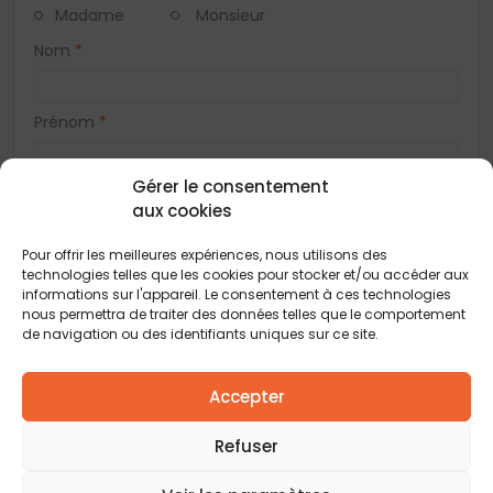
Madame
Monsieur
Nom
*
Prénom
*
Gérer le consentement
Téléphone
*
aux cookies
Pour offrir les meilleures expériences, nous utilisons des
E-mail
*
technologies telles que les cookies pour stocker et/ou accéder aux
informations sur l'appareil. Le consentement à ces technologies
nous permettra de traiter des données telles que le comportement
de navigation ou des identifiants uniques sur ce site.
Adresse
Accepter
Code postal
*
Refuser