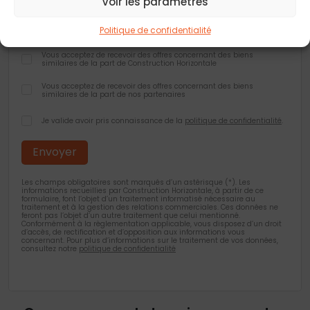
Voir les paramètres
Ville
*
Politique de confidentialité
Vous acceptez de recevoir des offres concernant des biens
similaires de la part de Construction Horizontale
Vous acceptez de recevoir des offres concernant des biens
similaires de la part de nos partenaires
Je valide avoir pris connaissance de la
politique de confidentialité
.
Les champs obligatoires sont marqués d’un astérisque (*). Les
informations recueillies par Construction Horizontale, à partir de ce
formulaire, font l’objet d’un traitement informatisé nécessaire au
traitement et à la gestion des relations commerciales. Ces données ne
feront pas l’objet d’un autre traitement que celui mentionné.
Conformément à la règlementation applicable, vous disposez d’un droit
d’accès, de rectification et d’opposition aux informations vous
concernant. Pour plus d’informations sur le traitement de vos données,
consultez notre
politique de confidentialité