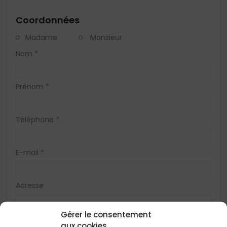
Coordonnées
Madame
Monsieur
Nom
*
Prénom
*
Téléphone
*
E-mail
*
Adresse
Gérer le consentement
aux cookies