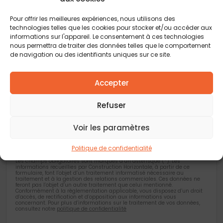
Code postal
*
Pour offrir les meilleures expériences, nous utilisons des
technologies telles que les cookies pour stocker et/ou accéder aux
Ville
*
informations sur l'appareil. Le consentement à ces technologies
nous permettra de traiter des données telles que le comportement
de navigation ou des identifiants uniques sur ce site.
Vous acceptez de recevoir des offres concernant des biens
similaires de la part de Construction Horizontale
Accepter
Vous acceptez de recevoir des offres concernant des biens
similaires de la part de nos partenaires
Refuser
Je valide avoir pris connaissance de la
politique de confidentialité
.
Voir les paramètres
Politique de confidentialité
Les champs obligatoires sont marqués d’un astérisque (*). Les
informations recueillies par Construction Horizontale, à partir de ce
formulaire, font l’objet d’un traitement informatisé nécessaire au
traitement et à la gestion des relations commerciales. Ces données ne
feront pas l’objet d’un autre traitement que celui mentionné.
Conformément à la règlementation applicable, vous disposez d’un droit
d’accès, de rectification et d’opposition aux informations vous
concernant. Pour plus d’informations sur le traitement de vos données,
consultez notre
politique de confidentialité