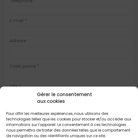
Téléphone
*
E-mail
*
Adresse
Code postal
*
Ville
*
Gérer le consentement
aux cookies
Vous acceptez de recevoir des offres concernant des biens
similaires de la part de Construction Horizontale
Pour offrir les meilleures expériences, nous utilisons des
technologies telles que les cookies pour stocker et/ou accéder aux
Vous acceptez de recevoir des offres concernant des biens
informations sur l'appareil. Le consentement à ces technologies
similaires de la part de nos partenaires
nous permettra de traiter des données telles que le comportement
de navigation ou des identifiants uniques sur ce site.