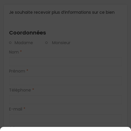
Je souhaite recevoir plus d’informations sur ce bien
Coordonnées
Madame
Monsieur
Nom
*
Prénom
*
Téléphone
*
E-mail
*
Adresse