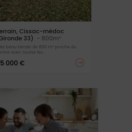
errain, Cissac-médoc
Gironde 33)
- 800m²
rès beau terrain de 800 m² proche du
ntre avec toutes les...
5 000 €