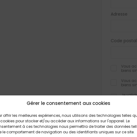
Adresse
Code postal
Vous acc
biens si
Vous acc
biens si
Je valid
confiden
Gérer le consentement aux cookies
r offrir les meilleures expériences, nous utilisons des technologies telles q
 cookies pour stocker et/ou accéder aux informations sur l'appareil. Le
Les champs obli
sentement à ces technologies nous permettra de traiter des données tel
informations rec
 le comportement de navigation ou des identifiants uniques sur ce site.
formulaire, font
traitement et à