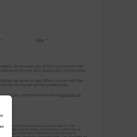
*
Ville
*
eptez de recevoir des offres concernant des
milaires de la part de Construction Horizontale
eptez de recevoir des offres concernant des
milaires de la part de nos partenaires
e avoir pris connaissance de la
politique de
tialité
.
ue
gatoires sont marqués d’un astérisque (*). Les
les
ueillies par Construction Horizontale, à partir de ce
 l’objet d’un traitement informatisé nécessaire au
 la gestion des relations commerciales. Ces données ne