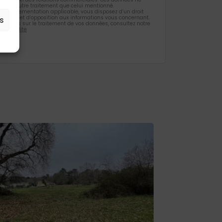
et d’un autre traitement que celui mentionné.
la règlementation applicable, vous disposez d’un droit
ification et d’opposition aux informations vous concernant.
s
rmations sur le traitement de vos données, consultez notre
identialité