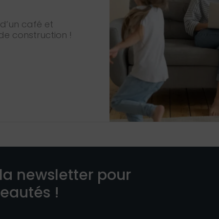
d’un café et
de construction !
la newsletter pour
veautés !