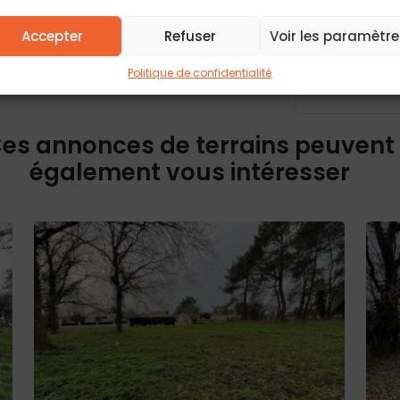
feront pas l’obj
Conformément à 
d’accès, de rect
Accepter
Refuser
Voir les paramètre
Pour plus d’info
politique de conf
Politique de confidentialité
es annonces de terrains peuvent
également vous intéresser