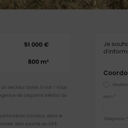
Je souha
51 000 €
d’inform
800 m²
Coordo
Madam
 un secteur boisé, à voir ! Vous
 Agence de Lesparre Médoc au
Nom
*
partenaires fonciers, dans le
Téléphone
*
ontale. Non soumis au DPE.