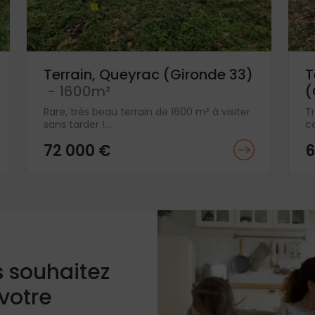
Terrain, Queyrac (Gironde 33)
T
- 1600m²
(
Rare, très beau terrain de 1600 m² à visiter
T
sans tarder !...
ce
72 000 €
6
s souhaitez
 votre