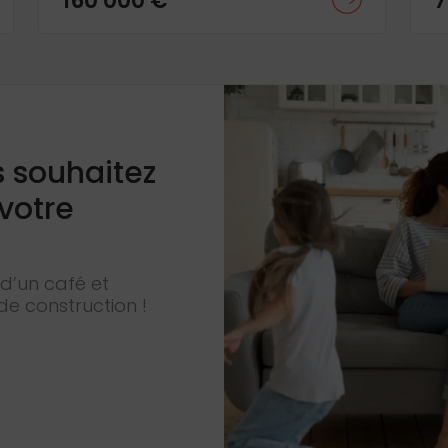
160 000 €
7
s souhaitez
 votre
d’un café et
de construction !