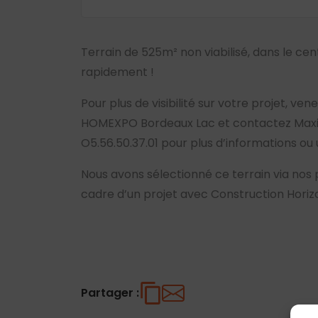
Terrain de 525m² non viabilisé, dans le cen
rapidement !
Pour plus de visibilité sur votre projet, ve
HOMEXPO Bordeaux Lac et contactez Max
O5.56.50.37.01 pour plus d’informations o
Nous avons sélectionné ce terrain via nos 
cadre d’un projet avec Construction Horiz
Partager :