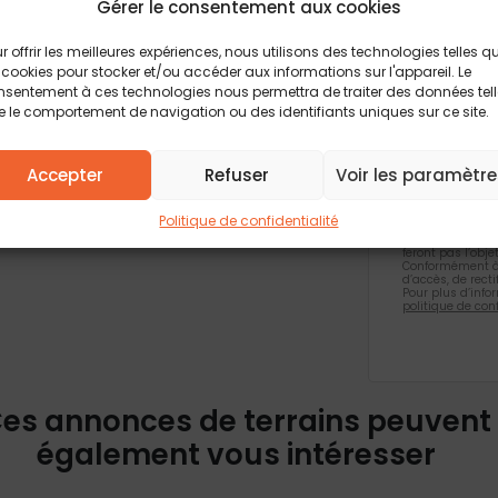
Gérer le consentement aux cookies
Vous acc
biens si
r offrir les meilleures expériences, nous utilisons des technologies telles q
 cookies pour stocker et/ou accéder aux informations sur l'appareil. Le
Je valid
sentement à ces technologies nous permettra de traiter des données tel
confiden
 le comportement de navigation ou des identifiants uniques sur ce site.
Accepter
Refuser
Voir les paramètre
Les champs obli
informations rec
Politique de confidentialité
formulaire, font
traitement et à
feront pas l’obj
Conformément à 
d’accès, de rect
Pour plus d’info
politique de conf
es annonces de terrains peuvent
également vous intéresser