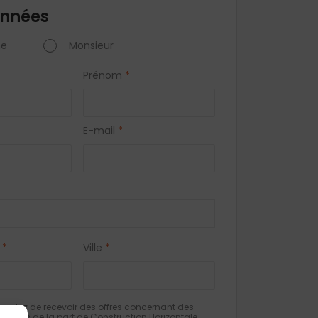
nnées
e
Monsieur
Prénom
*
E-mail
*
*
Ville
*
eptez de recevoir des offres concernant des
milaires de la part de Construction Horizontale