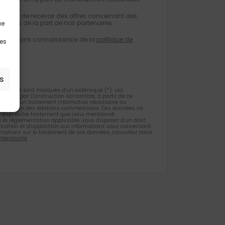
eptez de recevoir des offres concernant des
milaires de la part de nos partenaires
ue
e avoir pris connaissance de la
politique de
les
tialité
.
s
gatoires sont marqués d’un astérisque (*). Les
ueillies par Construction Horizontale, à partir de ce
 l’objet d’un traitement informatisé nécessaire au
 la gestion des relations commerciales. Ces données ne
et d’un autre traitement que celui mentionné.
la règlementation applicable, vous disposez d’un droit
ification et d’opposition aux informations vous concernant.
rmations sur le traitement de vos données, consultez notre
identialité