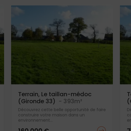
Terrain, Le taillan-médoc
T
(Gironde 33)
- 393m²
(
Découvrez cette belle opportunité de faire
D
construire votre maison dans un
c
environnement...
e