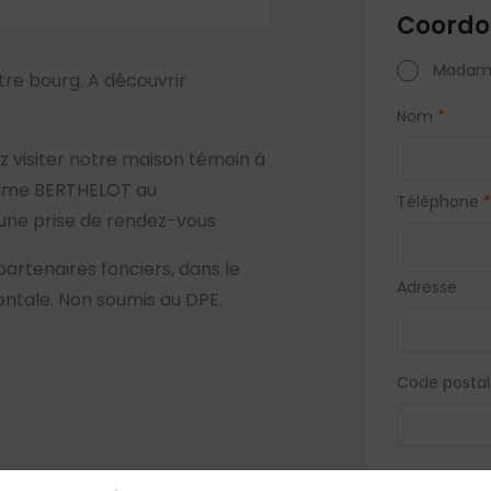
Coordo
Madam
tre bourg. A découvrir
Nom
*
nez visiter notre maison témoin à
ime BERTHELOT au
Téléphone
*
u une prise de rendez-vous
partenaires fonciers, dans le
Adresse
ontale. Non soumis au DPE.
Code postal
Vous acc
biens si