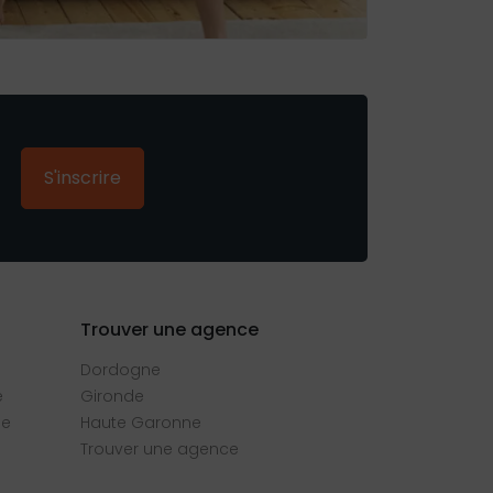
S'inscrire
Trouver une agence
Dordogne
e
Gironde
se
Haute Garonne
Trouver une agence