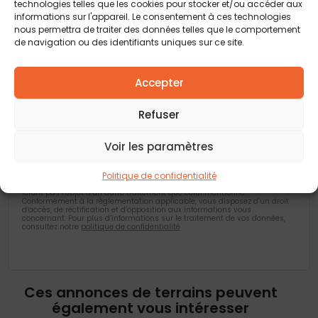
technologies telles que les cookies pour stocker et/ou accéder aux
informations sur l'appareil. Le consentement à ces technologies
Vous acceptez de recevoir des offres concernant des biens
nous permettra de traiter des données telles que le comportement
similaires de la part de Construction Horizontale
de navigation ou des identifiants uniques sur ce site.
Vous acceptez de recevoir des offres concernant des biens
similaires de la part de nos partenaires
Accepter
Je valide avoir pris connaissance de la
politique de confidentialité
.
Refuser
Voir les paramètres
Les champs obligatoires sont marqués d’un astérisque (*). Les
informations recueillies par Construction Horizontale, à partir de ce
Politique de confidentialité
formulaire, font l’objet d’un traitement informatisé nécessaire au
traitement et à la gestion des relations commerciales. Ces données ne
feront pas l’objet d’un autre traitement que celui mentionné.
Conformément à la règlementation applicable, vous disposez d’un droit
d’accès, de rectification et d’opposition aux informations vous
concernant. Pour plus d’informations sur le traitement de vos données,
consultez notre
politique de confidentialité
Ces annonces de terrains peuvent
également vous intéresser