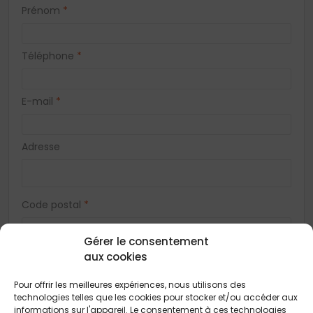
Prénom
*
Téléphone
*
E-mail
*
Adresse
Code postal
*
Gérer le consentement
Ville
*
aux cookies
Pour offrir les meilleures expériences, nous utilisons des
technologies telles que les cookies pour stocker et/ou accéder aux
Vous acceptez de recevoir des offres concernant des biens
informations sur l'appareil. Le consentement à ces technologies
similaires de la part de Construction Horizontale