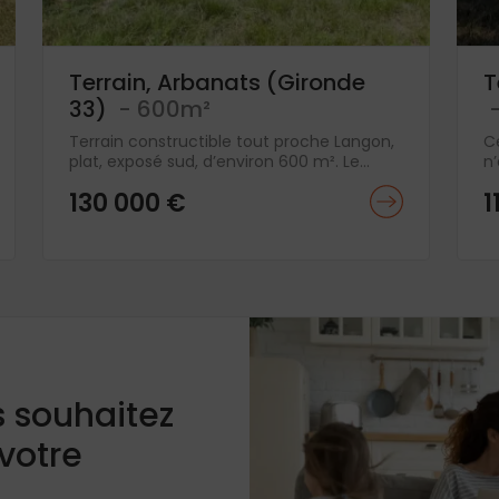
Terrain, Arbanats (Gironde
T
33)
- 600m²
-
Terrain constructible tout proche Langon,
C
plat, exposé sud, d’environ 600 m². Le...
n’
130 000 €
1
s souhaitez
 votre