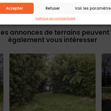
d’accès, de rect
Pour plus d’info
politique de conf
Accepter
Refuser
Voir les paramètre
Politique de confidentialité
es annonces de terrains peuvent
également vous intéresser