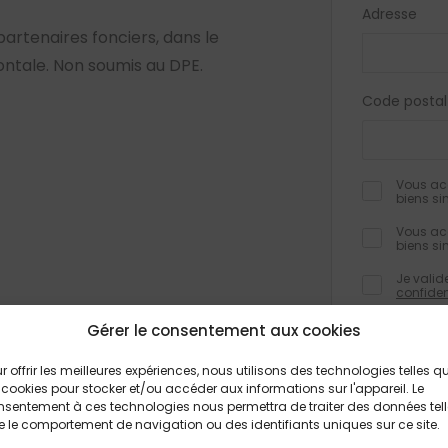
Adresse
partenaires fonciers, dans le
ontale. Non soumis au DPE.
Code postal
Vous acc
biens si
Vous acc
biens si
Je valid
confiden
Gérer le consentement aux cookies
r offrir les meilleures expériences, nous utilisons des technologies telles q
Les champs obli
 cookies pour stocker et/ou accéder aux informations sur l'appareil. Le
informations rec
formulaire, font
sentement à ces technologies nous permettra de traiter des données tel
traitement et à
 le comportement de navigation ou des identifiants uniques sur ce site.
feront pas l’obj
Conformément à 