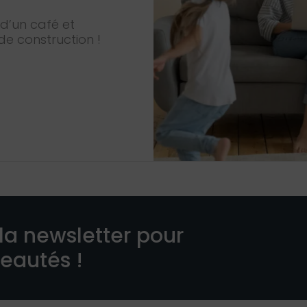
d’un café et
de construction !
la newsletter pour
veautés !