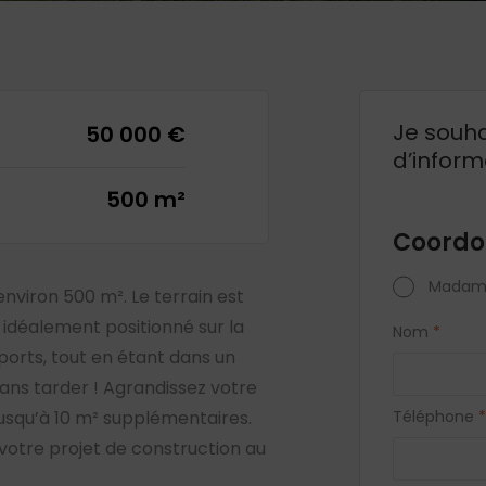
Je souha
50 000 €
d’inform
500 m²
Coordo
Madam
environ 500 m². Le terrain est
 idéalement positionné sur la
Nom
*
rts, tout en étant dans un
ans tarder ! Agrandissez votre
Téléphone
*
jusqu’à 10 m² supplémentaires.
votre projet de construction au