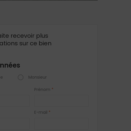
ite recevoir plus
ations sur ce bien
nnées
e
Monsieur
Prénom
*
E-mail
*