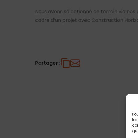
Nous avons sélectionné ce terrain via nos 
cadre d’un projet avec Construction Horiz
Partager :
Pou
les
con
que