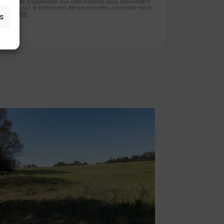
ification et d’opposition aux informations vous concernant.
rmations sur le traitement de vos données, consultez notre
identialité
s