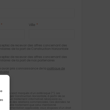
*
Ville
*
eptez de recevoir des offres concernant des
milaires de la part de Construction Horizontale
eptez de recevoir des offres concernant des
milaires de la part de nos partenaires
e avoir pris connaissance de la
politique de
tialité
.
ue
gatoires sont marqués d’un astérisque (*). Les
ueillies par Construction Horizontale, à partir de ce
 l’objet d’un traitement informatisé nécessaire au
les
 la gestion des relations commerciales. Ces données ne
et d’un autre traitement que celui mentionné.
la règlementation applicable, vous disposez d’un droit