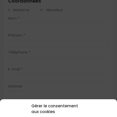
Coordonnées
Madame
Monsieur
Nom
*
Prénom
*
Téléphone
*
E-mail
*
Adresse
Gérer le consentement
Code postal
*
aux cookies