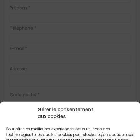
Prénom
*
Téléphone
*
E-mail
*
Adresse
Code postal
*
Gérer le consentement
Ville
*
aux cookies
Pour offrir les meilleures expériences, nous utilisons des
technologies telles que les cookies pour stocker et/ou accéder aux
Vous acceptez de recevoir des offres concernant des biens