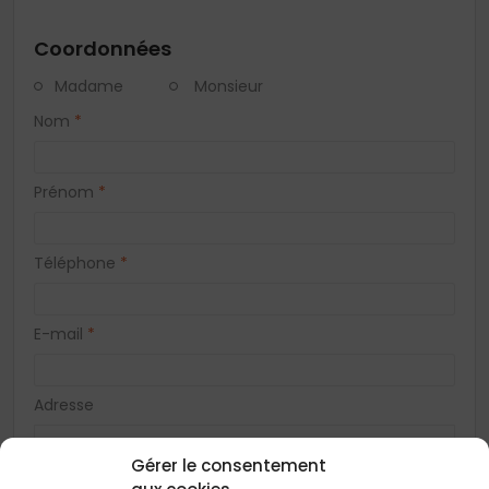
Coordonnées
Madame
Monsieur
Nom
*
Prénom
*
Téléphone
*
E-mail
*
Adresse
Gérer le consentement