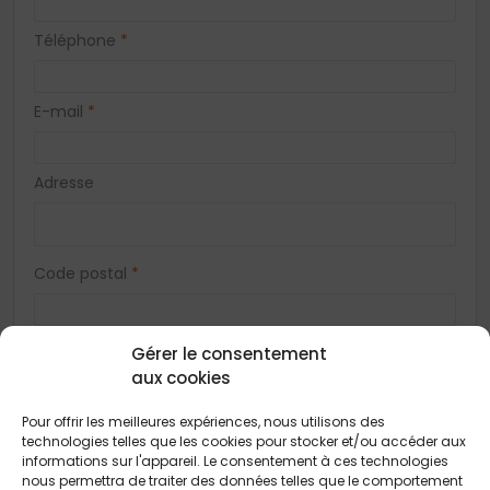
Téléphone
*
E-mail
*
Adresse
Code postal
*
Ville
*
Gérer le consentement
aux cookies
Pour offrir les meilleures expériences, nous utilisons des
Vous acceptez de recevoir des offres concernant des biens
similaires de la part de Construction Horizontale
technologies telles que les cookies pour stocker et/ou accéder aux
informations sur l'appareil. Le consentement à ces technologies
Vous acceptez de recevoir des offres concernant des biens
nous permettra de traiter des données telles que le comportement
similaires de la part de nos partenaires