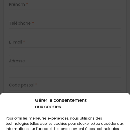
Prénom
*
Téléphone
*
E-mail
*
Adresse
Code postal
*
Gérer le consentement
Ville
*
aux cookies
Pour offrir les meilleures expériences, nous utilisons des
technologies telles que les cookies pour stocker et/ou accéder aux
Vous acceptez de recevoir des offres concernant des biens
informations sur l'appareil. Le consentement à ces technologies
similaires de la part de Construction Horizontale