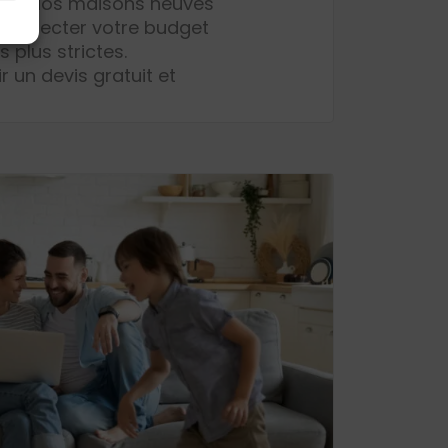
main. Nos maisons neuves
 respecter votre budget
plus strictes.
un devis gratuit et