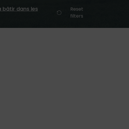
à bâtir dans les
Reset
filters