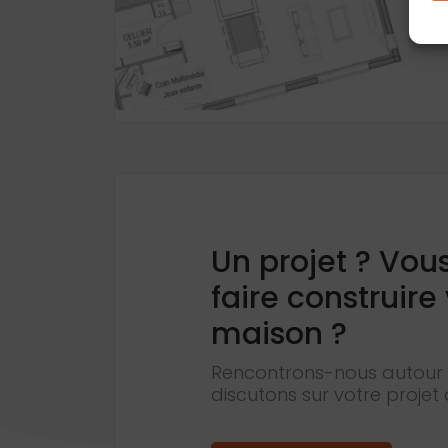
Un projet ? Vou
faire construire
maison ?
Rencontrons-nous autour 
discutons sur votre projet 