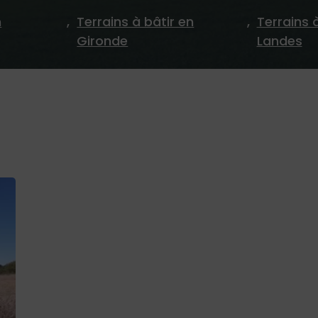
n
,
Terrains à bâtir en
,
Terrains 
Gironde
Landes