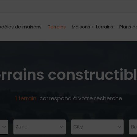
dèles de maisons
Terrains
Maisons + terrains
Plans d
rrains constructib
1
terrain
correspond à votre recherche
Zone
City
Bu