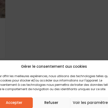
Gérer le consentement aux cookies
r offrir les meilleures expériences, nous utilisons des technologies telles q
 cookies pour stocker et/ou accéder aux informations sur l'appareil. Le
sentement à ces technologies nous permettra de traiter des données tel
Vous rêvez de construire la
maison de vos r
 le comportement de navigation ou des identifiants uniques sur ce site.
région du Gers ? Faites appel à Construction
expert en construction de maisons individu
Accepter
Refuser
Voir les paramètre
côtés tout au long de votre projet, de la rech