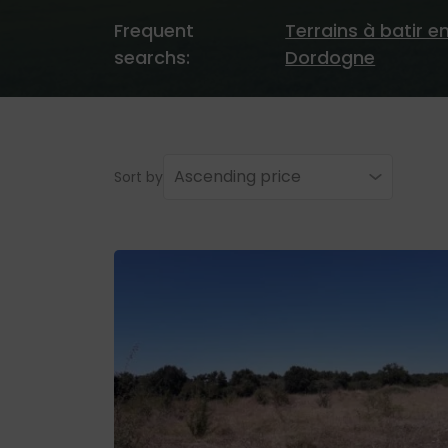
Frequent
Terrains à batir e
searchs:
Dordogne
Ascending price
Sort by