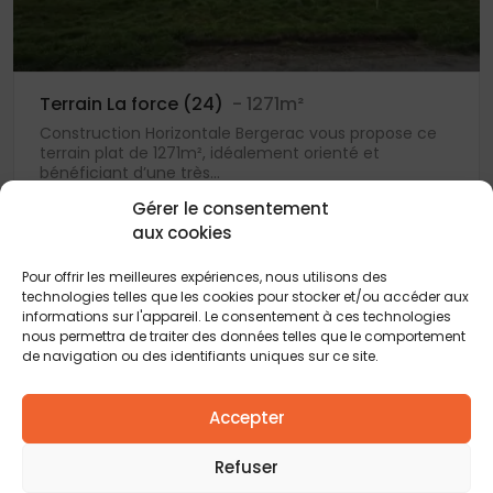
Terrain La force (24)
- 1271m²
Construction Horizontale Bergerac vous propose ce
terrain plat de 1271m², idéalement orienté et
bénéficiant d’une très...
38 500 €
Gérer le consentement
aux cookies
Pour offrir les meilleures expériences, nous utilisons des
technologies telles que les cookies pour stocker et/ou accéder aux
informations sur l'appareil. Le consentement à ces technologies
nous permettra de traiter des données telles que le comportement
de navigation ou des identifiants uniques sur ce site.
Vous rêvez de construire votre maison idéale sur
Accepter
un terrain parfait ?Construction Horizontale et
ses partenaires vous proposent une sélection de
Refuser
terrains à bâtir en Gironde
,
Dordogne
,