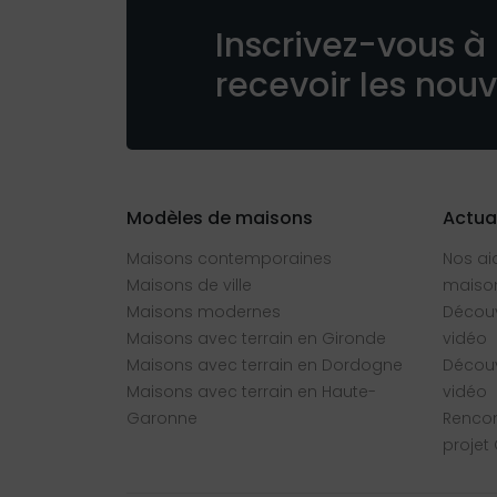
Inscrivez-vous à 
recevoir les nou
Modèles de maisons
Actua
Maisons contemporaines
Nos ai
Maisons de ville
maison
Maisons modernes
Découv
Maisons avec terrain en Gironde
vidéo
Maisons avec terrain en Dordogne
Découv
Maisons avec terrain en Haute-
vidéo
Garonne
Rencon
projet