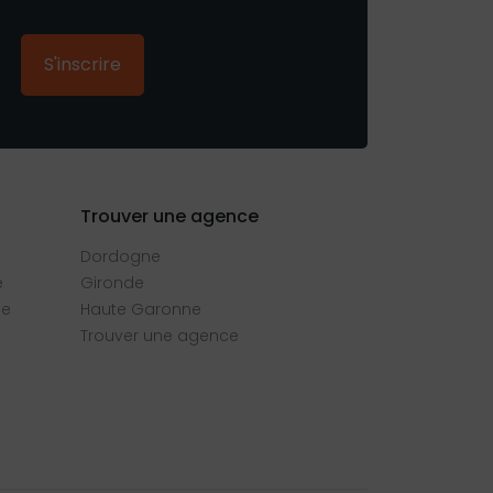
S'inscrire
Trouver une agence
Dordogne
e
Gironde
se
Haute Garonne
Trouver une agence