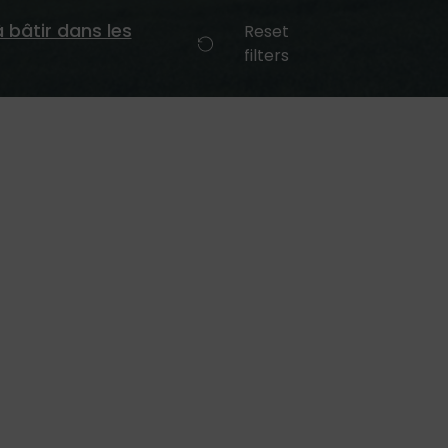
à bâtir dans les
Reset
filters