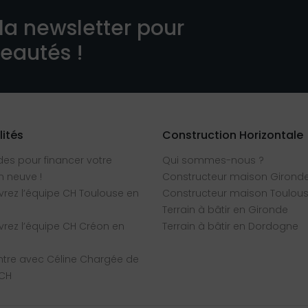
la newsletter pour
veautés !
lités
Construction Horizontale
des pour financer votre
Qui sommes-nous ?
 neuve !
Constructeur maison Girond
rez l’équipe CH Toulouse en
Constructeur maison Toulou
Terrain à bâtir en Gironde
rez l’équipe CH Créon en
Terrain à bâtir en Dordogne
tre avec Céline Chargée de
 CH