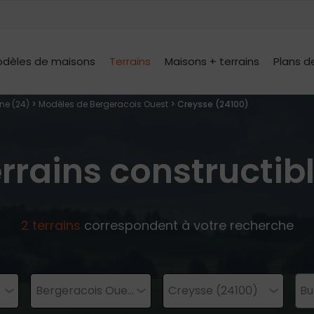
dèles de maisons
Terrains
Maisons + terrains
Plans d
ne (24)
>
Modèles de Bergeracois Ouest
> Creysse (24100)
rrains constructib
2
terrains
correspondent à votre recherche
Bergeracois Oue...
Creysse (24100)
Bu