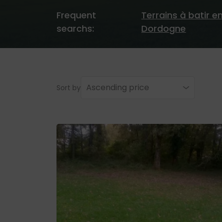
Frequent
Terrains à batir e
searchs:
Dordogne
Ascending price
Sort by