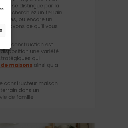
que se distingue par la
les
 vous cherchiez un terrain
baines, ou encore un
us avons ce qu’il vous
s
t de construction est
disposition une variété
tratégiques qui
 de maisons
ainsi qu’a
tre constructeur maison
 terrain dans un
ie de famille.