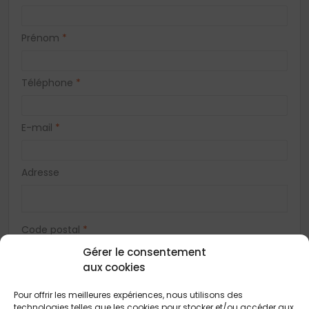
Prénom
*
Téléphone
*
E-mail
*
Adresse
Code postal
*
Gérer le consentement
aux cookies
Ville
*
Pour offrir les meilleures expériences, nous utilisons des
technologies telles que les cookies pour stocker et/ou accéder aux