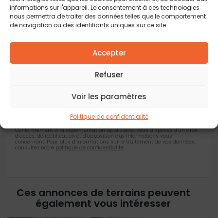
informations sur l'appareil. Le consentement à ces technologies
Vous acceptez de recevoir des offres concernant des biens
nous permettra de traiter des données telles que le comportement
similaires de la part de Construction Horizontale
de navigation ou des identifiants uniques sur ce site.
Vous acceptez de recevoir des offres concernant des biens
similaires de la part de nos partenaires
Accepter
Je valide avoir pris connaissance de la
politique de confidentialité
.
Refuser
Voir les paramètres
Les champs obligatoires sont marqués d’un astérisque (*). Les
informations recueillies par Construction Horizontale, à partir de ce
formulaire, font l’objet d’un traitement informatisé nécessaire au
Politique de confidentialité
traitement et à la gestion des relations commerciales. Ces données ne
feront pas l’objet d’un autre traitement que celui mentionné.
Conformément à la règlementation applicable, vous disposez d’un droit
d’accès, de rectification et d’opposition aux informations vous
concernant. Pour plus d’informations sur le traitement de vos données,
consultez notre
politique de confidentialité
Ces annonces de terrains peuvent
également vous intéresser