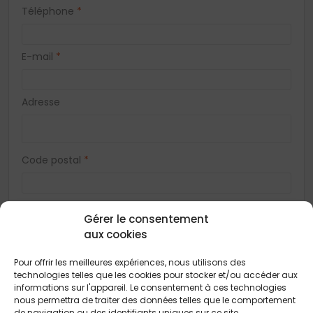
Téléphone
*
E-mail
*
Adresse
Code postal
*
Ville
*
Gérer le consentement
aux cookies
Vous acceptez de recevoir des offres concernant des biens
Pour offrir les meilleures expériences, nous utilisons des
similaires de la part de Construction Horizontale
technologies telles que les cookies pour stocker et/ou accéder aux
informations sur l'appareil. Le consentement à ces technologies
Vous acceptez de recevoir des offres concernant des biens
similaires de la part de nos partenaires
nous permettra de traiter des données telles que le comportement
de navigation ou des identifiants uniques sur ce site.