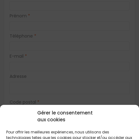
Prénom
*
Téléphone
*
E-mail
*
Adresse
Code postal
*
Gérer le consentement
aux cookies
Ville
*
Pour offrir les meilleures expériences, nous utilisons des
technologies telles que les cookies pour stocker et/ou accéder aux