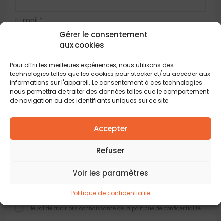
E-mail
*
Gérer le consentement
aux cookies
Adresse
Pour offrir les meilleures expériences, nous utilisons des
technologies telles que les cookies pour stocker et/ou accéder aux
informations sur l'appareil. Le consentement à ces technologies
nous permettra de traiter des données telles que le comportement
Code postal
*
de navigation ou des identifiants uniques sur ce site.
Ville
*
Accepter
Refuser
Vous acceptez de recevoir des offres concernant des biens
similaires de la part de Construction Horizontale
Voir les paramètres
Vous acceptez de recevoir des offres concernant des biens
similaires de la part de nos partenaires
Politique de confidentialité
Je valide avoir pris connaissance de la
politique de confidentialité
.