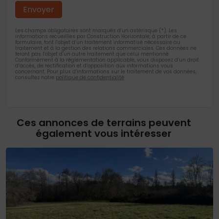
Les champs obligatoires sont marqués d’un astérisque (*). Les
informations recueillies par Construction Horizontale, à partir de ce
formulaire, font l’objet d’un traitement informatisé nécessaire au
traitement et à la gestion des relations commerciales. Ces données ne
feront pas l’objet d’un autre traitement que celui mentionné.
Conformément à la règlementation applicable, vous disposez d’un droit
d’accès, de rectification et d’opposition aux informations vous
concernant. Pour plus d’informations sur le traitement de vos données,
consultez notre
politique de confidentialité
Ces annonces de terrains peuvent
également vous intéresser