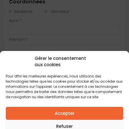
Coordonnées
Madame
Monsieur
Nom
*
Prénom
*
Gérer le consentement
Téléphone
*
aux cookies
Pour offrir les meilleures expériences, nous utilisons des
E-mail
*
technologies telles que les cookies pour stocker et/ou accéder aux
informations sur l'appareil. Le consentement à ces technologies
nous permettra de traiter des données telles que le comportement
Adresse
de navigation ou des identifiants uniques sur ce site.
Accepter
Code postal
*
Refuser