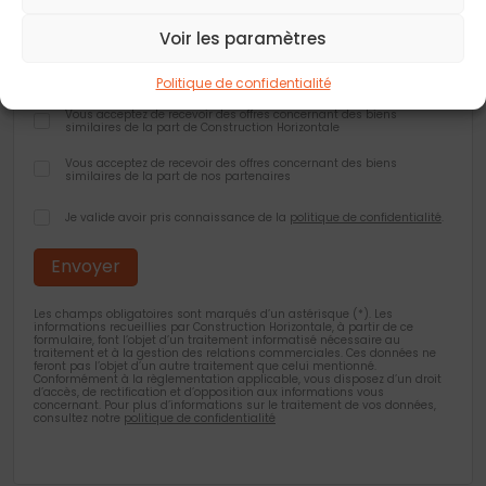
Ville
*
Voir les paramètres
Politique de confidentialité
Vous acceptez de recevoir des offres concernant des biens
similaires de la part de Construction Horizontale
Vous acceptez de recevoir des offres concernant des biens
similaires de la part de nos partenaires
Je valide avoir pris connaissance de la
politique de confidentialité
.
Les champs obligatoires sont marqués d’un astérisque (*). Les
informations recueillies par Construction Horizontale, à partir de ce
formulaire, font l’objet d’un traitement informatisé nécessaire au
traitement et à la gestion des relations commerciales. Ces données ne
feront pas l’objet d’un autre traitement que celui mentionné.
Conformément à la règlementation applicable, vous disposez d’un droit
d’accès, de rectification et d’opposition aux informations vous
concernant. Pour plus d’informations sur le traitement de vos données,
consultez notre
politique de confidentialité