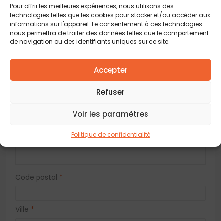
Pour offrir les meilleures expériences, nous utilisons des
Nom
*
technologies telles que les cookies pour stocker et/ou accéder aux
informations sur l'appareil. Le consentement à ces technologies
nous permettra de traiter des données telles que le comportement
Prénom
*
de navigation ou des identifiants uniques sur ce site.
Accepter
Téléphone
*
Refuser
E-mail
*
Voir les paramètres
Politique de confidentialité
Adresse
Code postal
*
Ville
*