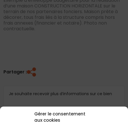
Exemple d’enveloppe budgétaire pour la réalisation
d’une maison CONSTRUCTION HORIZONTALE sur le
terrain de nos partenaires fonciers. Maison prête à
décorer, tous frais liés à la structure compris hors
frais annexes (financier et notaire). Photo non
contractuelle.
Partager :
Je souhaite recevoir plus d’informations sur ce bien
Coordonnées
Gérer le consentement
aux cookies
Madame
Monsieur