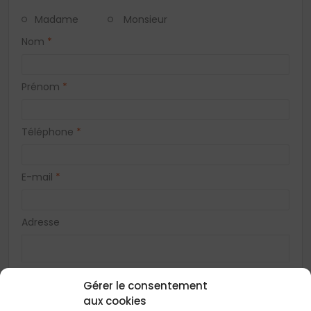
Madame
Monsieur
Nom
*
Prénom
*
Téléphone
*
E-mail
*
Adresse
Code postal
*
Gérer le consentement
aux cookies