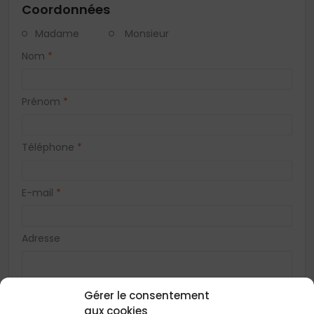
Coordonnées
Madame
Monsieur
Nom
*
Prénom
*
Téléphone
*
E-mail
*
Adresse
Gérer le consentement
Code postal
*
aux cookies