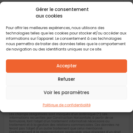
Gérer le consentement
aux cookies
Code postal
*
Pour offrir les meilleures expériences, nous utilisons des
technologies telles que les cookies pour stocker et/ou accéder aux
Ville
*
informations sur l'appareil. Le consentement à ces technologies
nous permettra de traiter des données telles que le comportement
de navigation ou des identifiants uniques sur ce site.
Vous acceptez de recevoir des offres concernant des biens
similaires de la part de Construction Horizontale
Accepter
Vous acceptez de recevoir des offres concernant des biens
similaires de la part de nos partenaires
Refuser
Je valide avoir pris connaissance de la
politique de confidentialité
.
Voir les paramètres
Politique de confidentialité
Les champs obligatoires sont marqués d’un astérisque (*). Les
informations recueillies par Construction Horizontale, à partir de ce
formulaire, font l’objet d’un traitement informatisé nécessaire au
traitement et à la gestion des relations commerciales. Ces données ne
feront pas l’objet d’un autre traitement que celui mentionné.
Conformément à la règlementation applicable, vous disposez d’un droit