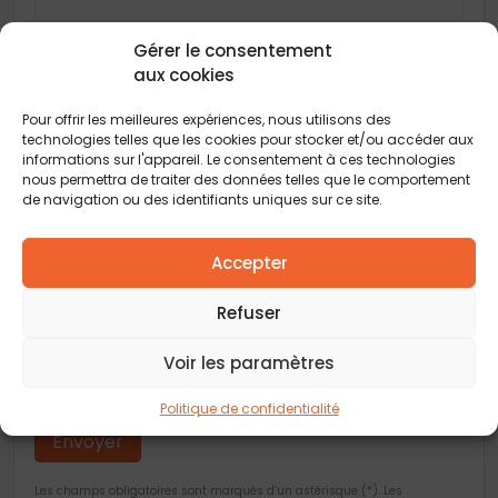
Adresse
Gérer le consentement
aux cookies
Pour offrir les meilleures expériences, nous utilisons des
Code postal
*
technologies telles que les cookies pour stocker et/ou accéder aux
informations sur l'appareil. Le consentement à ces technologies
nous permettra de traiter des données telles que le comportement
de navigation ou des identifiants uniques sur ce site.
Ville
*
Accepter
Vous acceptez de recevoir des offres concernant des biens
similaires de la part de Construction Horizontale
Refuser
Vous acceptez de recevoir des offres concernant des biens
similaires de la part de nos partenaires
Voir les paramètres
Je valide avoir pris connaissance de la
politique de confidentialité
.
Politique de confidentialité
Les champs obligatoires sont marqués d’un astérisque (*). Les