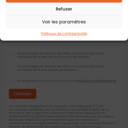
Refuser
Code postal
*
Voir les paramètres
Ville
*
Politique de confidentialité
Vous acceptez de recevoir des offres concernant des biens
similaires de la part de Construction Horizontale
Vous acceptez de recevoir des offres concernant des biens
similaires de la part de nos partenaires
Je valide avoir pris connaissance de la
politique de confidentialité
.
Les champs obligatoires sont marqués d’un astérisque (*). Les
informations recueillies par Construction Horizontale, à partir de ce
formulaire, font l’objet d’un traitement informatisé nécessaire au
traitement et à la gestion des relations commerciales. Ces données ne
feront pas l’objet d’un autre traitement que celui mentionné.
Conformément à la règlementation applicable, vous disposez d’un droit
d’accès, de rectification et d’opposition aux informations vous