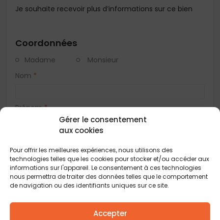
Je souhaite recevoir plus d’informations sur ce bien
Coordonnées
Madame
Monsieur
Nom
*
Prénom
*
Gérer le consentement
aux cookies
Téléphone
*
Pour offrir les meilleures expériences, nous utilisons des
technologies telles que les cookies pour stocker et/ou accéder aux
informations sur l'appareil. Le consentement à ces technologies
E-mail
*
nous permettra de traiter des données telles que le comportement
de navigation ou des identifiants uniques sur ce site.
Adresse
Accepter