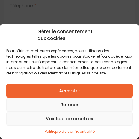
Téléphone
*
E-mail
*
Gérer le consentement
aux cookies
Adresse
Pour offrir les meilleures expériences, nous utilisons des
technologies telles que les cookies pour stocker et/ou accéder aux
informations sur l'appareil. Le consentement à ces technologies
nous permettra de traiter des données telles que le comportement
Code postal
*
de navigation ou des identifiants uniques sur ce site.
Accepter
Ville
*
Refuser
Vous acceptez de recevoir des offres concernant des biens
Voir les paramètres
similaires de la part de Construction Horizontale
Vous acceptez de recevoir des offres concernant des biens
Politique de confidentialité
similaires de la part de nos partenaires