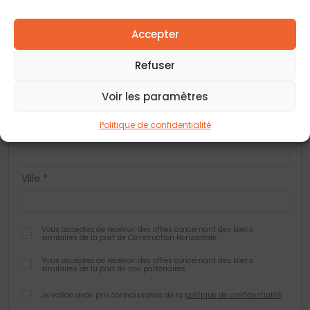
E-mail
*
Accepter
Refuser
Adresse
Voir les paramètres
Politique de confidentialité
Code postal
*
Ville
*
Vous acceptez de recevoir des offres concernant des biens
similaires de la part de Construction Horizontale
Vous acceptez de recevoir des offres concernant des biens
similaires de la part de nos partenaires
Je valide avoir pris connaissance de la
politique de confidentialité
.