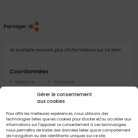
Partager :
Je souhaite recevoir plus d’informations sur ce bien
Coordonnées
Madame
Monsieur
Nom
*
Gérer le consentement
aux cookies
Prénom
*
Pour offrir les meilleures expériences, nous utilisons des
technologies telles que les cookies pour stocker et/ou accéder aux
informations sur l'appareil. Le consentement à ces technologies
nous permettra de traiter des données telles que le comportement
Téléphone
*
de navigation ou des identifiants uniques sur ce site.