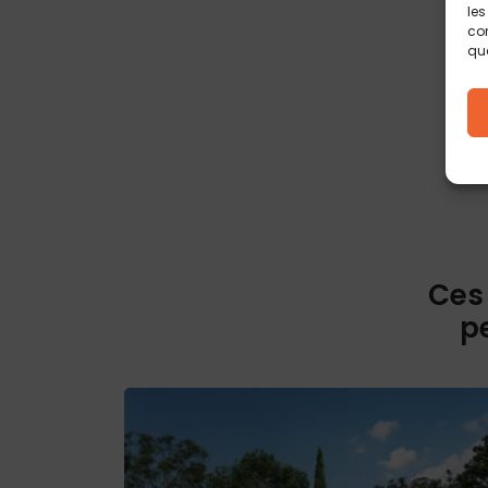
les
con
que
Ces
p