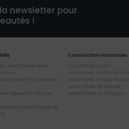
la newsletter pour
veautés !
lités
Construction Horizontale
des pour financer votre
Qui sommes-nous ?
 neuve !
Constructeur maison Girond
rez l’équipe CH Toulouse en
Constructeur maison Toulou
Terrain à bâtir en Gironde
rez l’équipe CH Créon en
Terrain à bâtir en Dordogne
tre avec Céline Chargée de
 CH