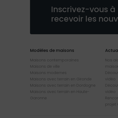
Inscrivez-vous à 
recevoir les nou
Modèles de maisons
Actua
Maisons contemporaines
Nos ai
Maisons de ville
maison
Maisons modernes
Découv
Maisons avec terrain en Gironde
vidéo
Maisons avec terrain en Dordogne
Découv
Maisons avec terrain en Haute-
vidéo
Garonne
Rencon
projet