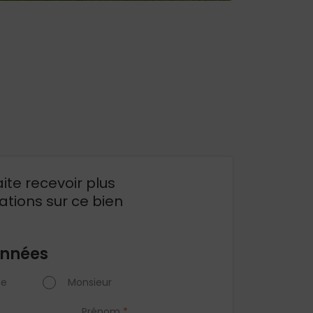
ite recevoir plus
ations sur ce bien
nnées
e
Monsieur
Prénom
*