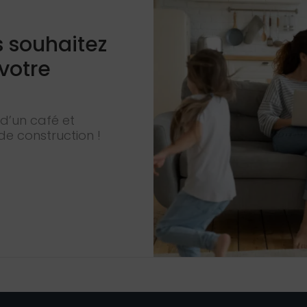
s souhaitez
 votre
d’un café et
de construction !