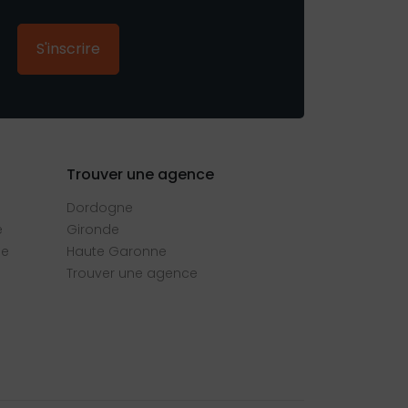
S'inscrire
Trouver une agence
Dordogne
e
Gironde
se
Haute Garonne
Trouver une agence