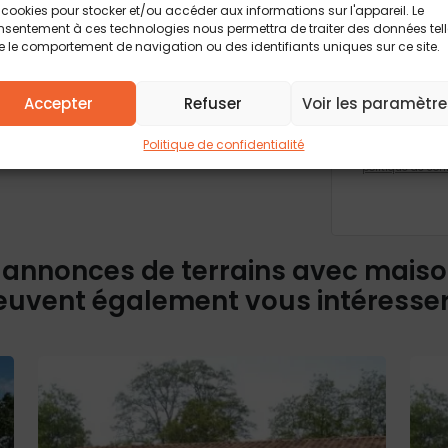
 cookies pour stocker et/ou accéder aux informations sur l'appareil. Le
sentement à ces technologies nous permettra de traiter des données tel
 le comportement de navigation ou des identifiants uniques sur ce site.
Les champs obli
informations rec
formulaire, font
Accepter
Refuser
Voir les paramètre
traitement et à
feront pas l’obj
Conformément à 
d’accès, de rect
Politique de confidentialité
Pour plus d’info
politique de conf
 annonces de terrains avec mais
euvent également vous intéresse