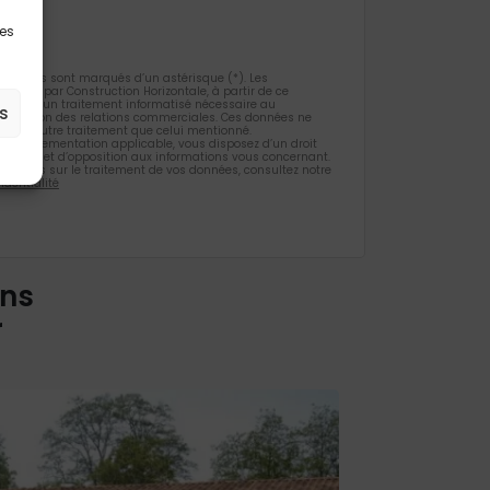
les
gatoires sont marqués d’un astérisque (*). Les
ueillies par Construction Horizontale, à partir de ce
 l’objet d’un traitement informatisé nécessaire au
s
 la gestion des relations commerciales. Ces données ne
et d’un autre traitement que celui mentionné.
la règlementation applicable, vous disposez d’un droit
ification et d’opposition aux informations vous concernant.
rmations sur le traitement de vos données, consultez notre
identialité
ons
r