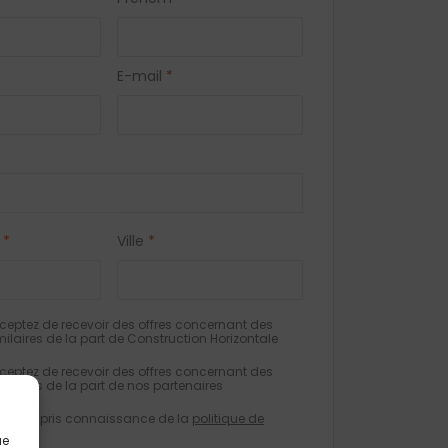
E-mail
*
*
Ville
*
eptez de recevoir des offres concernant des
milaires de la part de Construction Horizontale
eptez de recevoir des offres concernant des
milaires de la part de nos partenaires
e avoir pris connaissance de la
politique de
tialité
.
ue