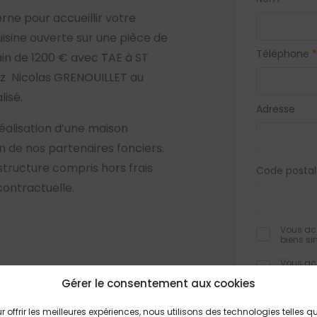
ne pour accueillir votre
isine ouverte sur une pièce de
Téléphone
*
rain de 1200 € avec TAE à ST
tez Nicolas GRENOUILLET au
lisé.
Adresse
éalisation d’une maison
de nos partenaires fonciers.
 structure compris hors frais
Code postal
contractuelle.
Vous acc
biens si
Vous acc
biens si
Gérer le consentement aux cookies
Je valid
confiden
r offrir les meilleures expériences, nous utilisons des technologies telles q