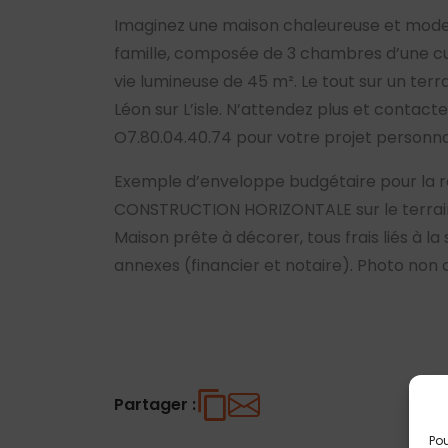
Imaginez une maison chaleureuse et moder
famille, composée de 3 chambres d’une cu
vie lumineuse de 45 m². Le tout sur un ter
Léon sur L’isle. N’attendez plus et contac
O7.80.04.40.74 pour votre projet personna
Exemple d’enveloppe budgétaire pour la r
CONSTRUCTION HORIZONTALE sur le terrain 
Maison prête à décorer, tous frais liés à la
annexes (financier et notaire). Photo non 
Partager :
Pou