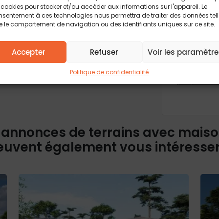
 cookies pour stocker et/ou accéder aux informations sur l'appareil. Le
sentement à ces technologies nous permettra de traiter des données tel
 le comportement de navigation ou des identifiants uniques sur ce site.
Les champs obli
informations rec
formulaire, font
Accepter
Refuser
Voir les paramètre
traitement et à
feront pas l’obj
Conformément à 
d’accès, de rect
Politique de confidentialité
Pour plus d’info
politique de conf
 annonces de terrains avec mais
euvent également vous intéresse