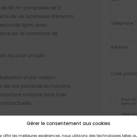
e de 90 m² composée de 3
ièce de vie lumineuse d’environ
Téléphone
*
 seconde ligne, avec
ordure sur la commune de
Adresse
EL au pour un suivi
Code postal
éalisation d’une maison
de nos partenaires fonciers.
 structure compris hors frais
Vous acc
contractuelle.
biens si
Vous acc
biens si
Gérer le consentement aux cookies
Je valid
confiden
r offrir les meilleures expériences, nous utilisons des technologies telles q