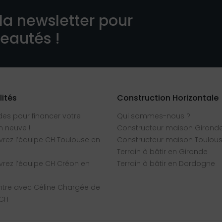
la newsletter pour
veautés !
lités
Construction Horizontale
des pour financer votre
Qui sommes-nous ?
 neuve !
Constructeur maison Girond
rez l’équipe CH Toulouse en
Constructeur maison Toulou
Terrain à bâtir en Gironde
rez l’équipe CH Créon en
Terrain à bâtir en Dordogne
tre avec Céline Chargée de
 CH