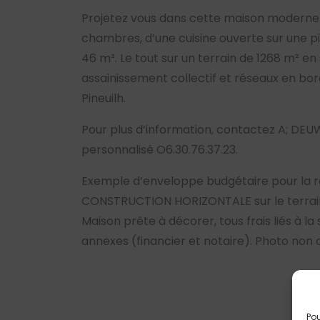
Projetez vous dans cette maison modern
chambres, d’une cuisine ouverte sur une p
46 m². Le tout sur un terrain de 1268 m² en
assainissement collectif et réseaux en b
Pineuilh.
Pour plus d’information, contactez A; DEUW
personnalisé O6.30.76.37.23.
Exemple d’enveloppe budgétaire pour la r
CONSTRUCTION HORIZONTALE sur le terrain 
Maison prête à décorer, tous frais liés à la
annexes (financier et notaire). Photo non 
Pou