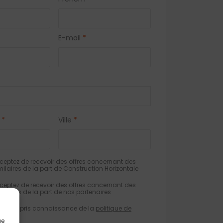
E-mail
*
*
Ville
*
eptez de recevoir des offres concernant des
milaires de la part de Construction Horizontale
eptez de recevoir des offres concernant des
milaires de la part de nos partenaires
e avoir pris connaissance de la
politique de
tialité
.
ue