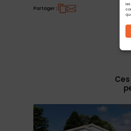
les
Partager :
con
que
Ces
p