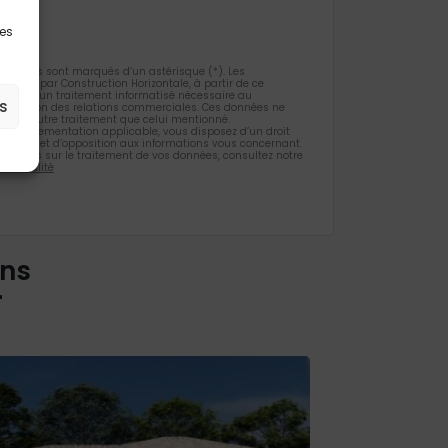
les
gatoires sont marqués d’un astérisque (*). Les
ueillies par Construction Horizontale, à partir de ce
 l’objet d’un traitement informatisé nécessaire au
s
 la gestion des relations commerciales. Ces données ne
et d’un autre traitement que celui mentionné.
la règlementation applicable, vous disposez d’un droit
ification et d’opposition aux informations vous concernant.
rmations sur le traitement de vos données, consultez notre
identialité
ons
r