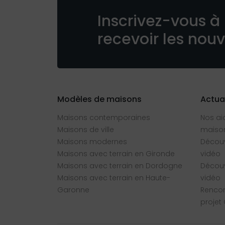
Inscrivez-vous à 
recevoir les nou
Modèles de maisons
Actua
Maisons contemporaines
Nos ai
Maisons de ville
maison
Maisons modernes
Découv
Maisons avec terrain en Gironde
vidéo
Maisons avec terrain en Dordogne
Découv
Maisons avec terrain en Haute-
vidéo
Garonne
Rencon
projet