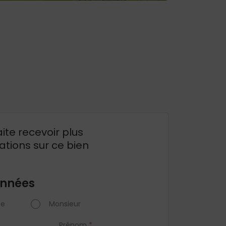
ite recevoir plus
ations sur ce bien
nnées
e
Monsieur
Prénom
*