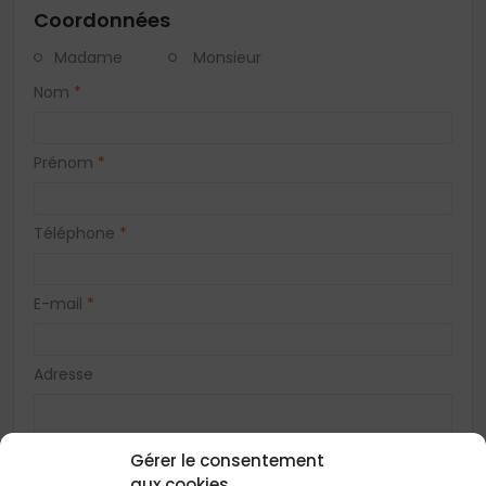
Coordonnées
Madame
Monsieur
Nom
*
Prénom
*
Téléphone
*
E-mail
*
Adresse
Gérer le consentement
Code postal
*
aux cookies