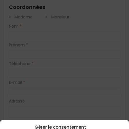
Coordonnées
Madame
Monsieur
Nom
*
Prénom
*
Téléphone
*
E-mail
*
Adresse
Code postal
*
Gérer le consentement