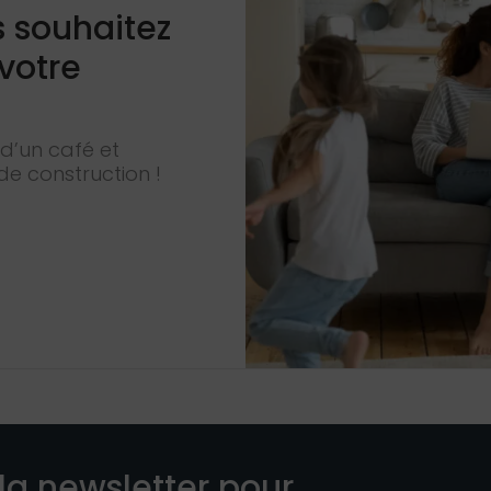
s souhaitez
 votre
d’un café et
de construction !
la newsletter pour