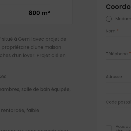
Coordo
800 m²
Madam
Nom
*
² situé à Gemil avec projet de
 propriétaire d’une maison
Téléphone
*
es d’un loyer. Projet clé en
ces
Adresse
chambres, salle de bain équipée,
Code postal
renforcée, faible
Vous acc
biens si