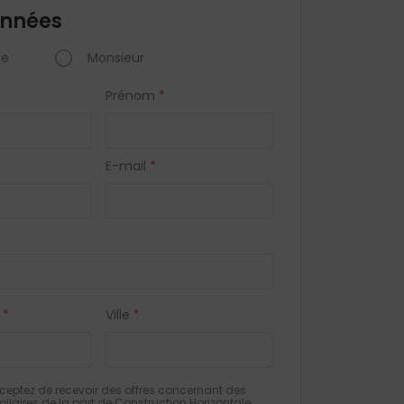
nnées
e
Monsieur
Prénom
*
E-mail
*
*
Ville
*
eptez de recevoir des offres concernant des
milaires de la part de Construction Horizontale