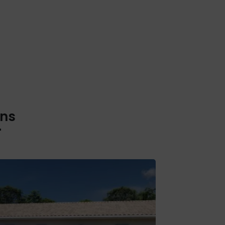
ons
r