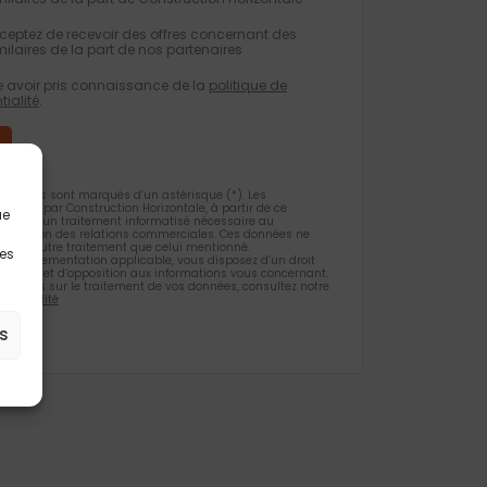
eptez de recevoir des offres concernant des
milaires de la part de nos partenaires
e avoir pris connaissance de la
politique de
tialité
.
gatoires sont marqués d’un astérisque (*). Les
ueillies par Construction Horizontale, à partir de ce
ue
 l’objet d’un traitement informatisé nécessaire au
 la gestion des relations commerciales. Ces données ne
et d’un autre traitement que celui mentionné.
les
la règlementation applicable, vous disposez d’un droit
ification et d’opposition aux informations vous concernant.
rmations sur le traitement de vos données, consultez notre
identialité
s