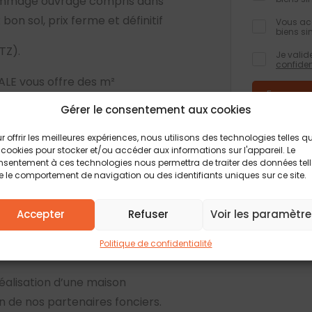
Dommage ouvrage compris dans
bon sol, prix ferme et définitif
Vous acc
biens si
TZ).
Je valid
confiden
E vous offre des m²
outer une 4eme chambre ou
Gérer le consentement aux cookies
ir conditions en agence).
Les champs obli
informations rec
r offrir les meilleures expériences, nous utilisons des technologies telles q
formulaire, font
ossibilité de modifier le modèle
 cookies pour stocker et/ou accéder aux informations sur l'appareil. Le
traitement et à
feront pas l’obj
sentement à ces technologies nous permettra de traiter des données tel
Conformément à 
 le comportement de navigation ou des identifiants uniques sur ce site.
d’accès, de rect
Pour plus d’info
politique de conf
ls en agence)
Accepter
Refuser
Voir les paramètre
0653 pour plus de
Politique de confidentialité
 et gratuite.
éalisation d’une maison
de nos partenaires fonciers.