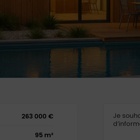
Je souha
263 000 €
d’inform
95 m²