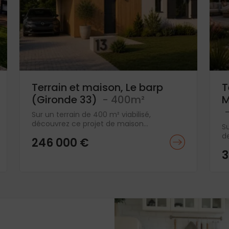
Terrain et maison, Le barp
T
(Gironde 33)
- 400m²
M
-
Sur un terrain de 400 m² viabilisé,
découvrez ce projet de maison...
Su
d
246 000 €
3