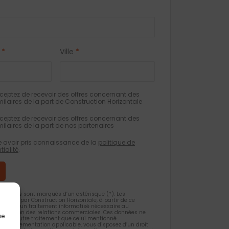
*
Ville
*
eptez de recevoir des offres concernant des
milaires de la part de Construction Horizontale
eptez de recevoir des offres concernant des
milaires de la part de nos partenaires
e avoir pris connaissance de la
politique de
tialité
.
gatoires sont marqués d’un astérisque (*). Les
ueillies par Construction Horizontale, à partir de ce
 l’objet d’un traitement informatisé nécessaire au
 la gestion des relations commerciales. Ces données ne
ue
et d’un autre traitement que celui mentionné.
la règlementation applicable, vous disposez d’un droit