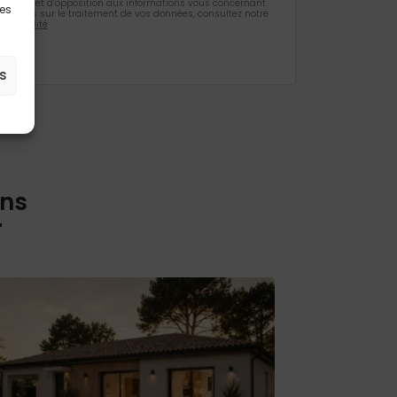
ification et d’opposition aux informations vous concernant.
les
rmations sur le traitement de vos données, consultez notre
identialité
s
ons
r