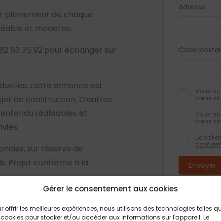
Adresse
r pleinement de chaque
gréable et moderne.
2 53 75 92 pour échanger sur
Code postal
iduelles, cette annonce est
Vous acc
biens si
jet de construction. D’autres
entendu réalisables et
Vous acc
biens si
nvies.
Je valid
confiden
oncier, sur réserve de
els. Projet conforme à la
Gérer le consentement aux cookies
Les champs obli
informations rec
éalisation d’une maison
formulaire, font
traitement et à
r offrir les meilleures expériences, nous utilisons des technologies telles q
de nos partenaires fonciers.
feront pas l’obj
 cookies pour stocker et/ou accéder aux informations sur l'appareil. Le
Conformément à 