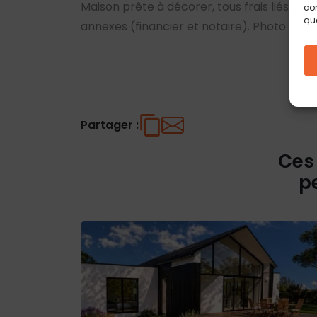
Maison prête à décorer, tous frais liés à la
con
que
annexes (financier et notaire). Photo non 
Partager :
Ces
p