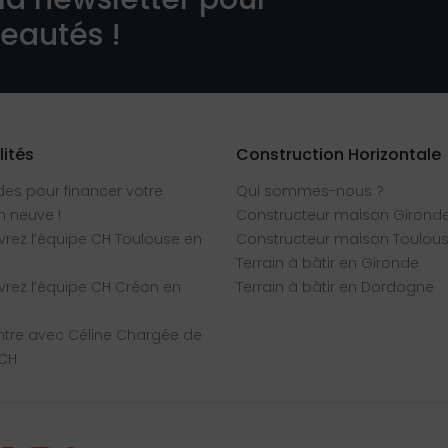
veautés !
lités
Construction Horizontale
des pour financer votre
Qui sommes-nous ?
 neuve !
Constructeur maison Girond
rez l’équipe CH Toulouse en
Constructeur maison Toulou
Terrain à bâtir en Gironde
rez l’équipe CH Créon en
Terrain à bâtir en Dordogne
tre avec Céline Chargée de
 CH