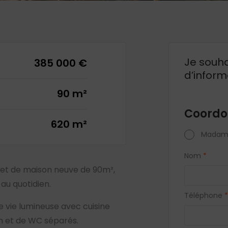
Je souha
385 000 €
d’inform
90 m²
Coordo
620 m²
Madam
Nom
*
jet de maison neuve de 90m²,
 au quotidien.
Téléphone
*
 vie lumineuse avec cuisine
in et de WC séparés.