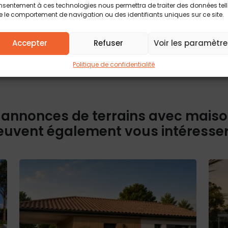
d’accès, de rect
 structure compris hors frais
sentement à ces technologies nous permettra de traiter des données tel
Pour plus d’info
 le comportement de navigation ou des identifiants uniques sur ce site.
politique de conf
contractuelle.
Accepter
Refuser
Voir les paramètre
Politique de confidentialité
 annonces de terrains avec mais
euvent également vous intéresse