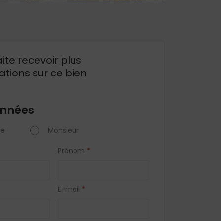
ite recevoir plus
ations sur ce bien
nnées
e
Monsieur
Prénom
*
E-mail
*