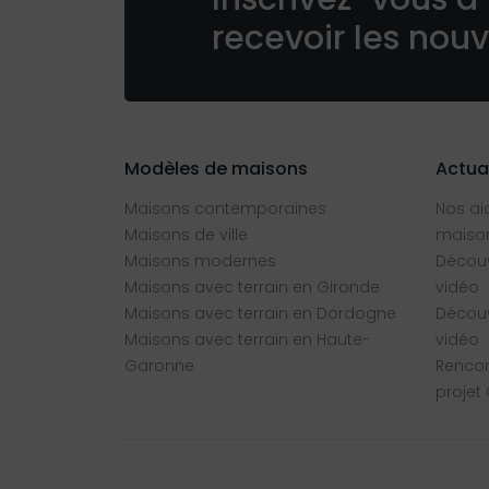
recevoir les nou
Modèles de maisons
Actua
Maisons contemporaines
Nos ai
Maisons de ville
maison
Maisons modernes
Découv
Maisons avec terrain en Gironde
vidéo
Maisons avec terrain en Dordogne
Découv
Maisons avec terrain en Haute-
vidéo
Garonne
Rencon
projet