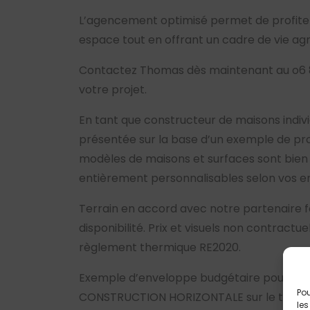
L’agencement optimisé permet de profite
espace tout en offrant un cadre de vie a
Contactez Thomas dès maintenant au o6 8
votre projet.
En tant que constructeur de maisons indiv
présentée sur la base d’un exemple de pro
modèles de maisons et surfaces sont bien 
entièrement personnalisables selon vos e
Terrain en accord avec notre partenaire f
disponibilité. Prix et visuels non contractu
règlement thermique RE2020.
Exemple d’enveloppe budgétaire pour la r
Pou
CONSTRUCTION HORIZONTALE sur le terrain 
les