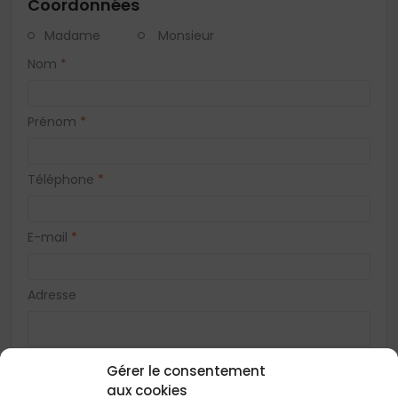
Coordonnées
Madame
Monsieur
Nom
*
Prénom
*
Téléphone
*
E-mail
*
Adresse
Code postal
*
Gérer le consentement
aux cookies