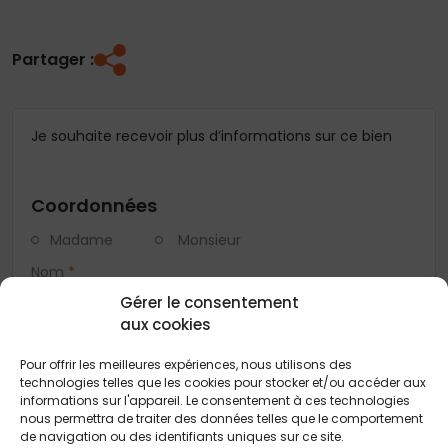
Partager :
Je souhaite recevoir plus d’informations sur ce bien
Coordonnées
Madame
Monsieur
Nom
*
Gérer le consentement
aux cookies
Prénom
*
Pour offrir les meilleures expériences, nous utilisons des
technologies telles que les cookies pour stocker et/ou accéder aux
informations sur l'appareil. Le consentement à ces technologies
Téléphone
*
nous permettra de traiter des données telles que le comportement
de navigation ou des identifiants uniques sur ce site.