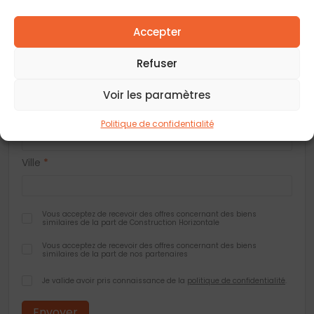
E-mail
*
Accepter
Adresse
Refuser
Voir les paramètres
Code postal
*
Politique de confidentialité
Ville
*
Vous acceptez de recevoir des offres concernant des biens
similaires de la part de Construction Horizontale
Vous acceptez de recevoir des offres concernant des biens
similaires de la part de nos partenaires
Je valide avoir pris connaissance de la
politique de confidentialité
.